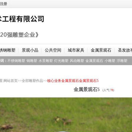
注册
锈钢雕塑
景观小品
公共空间
城市家具
金属景观石
圣发故
键词：
不锈钢雕塑
铜雕塑
水景雕塑
灯光雕塑
风动雕塑
金属景观石
小雕塑
浮雕塑
置
:
网站首页
>>
全部雕塑作品
>>
核心业务
金属景观石
金属景观石5
金属景观石5
(人气:
78
)