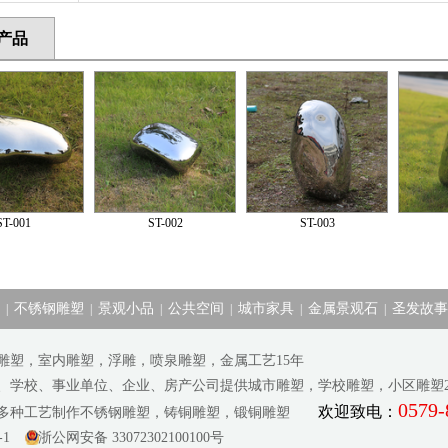
产品
ST-001
ST-002
ST-003
不锈钢雕塑
景观小品
公共空间
城市家具
金属景观石
圣发故事
|
|
|
|
|
|
雕塑，室内雕塑，浮雕，喷泉雕塑，金属工艺15年
府、学校、事业单位、企业、房产公司提供城市雕塑，学校雕塑，小区雕塑20
0579-
欢迎致电：
等多种工艺制作不锈钢雕塑，铸铜雕塑，锻铜雕塑
-1
浙公网安备 33072302100100号