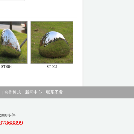
ST-004
ST-005
合作模式
新闻中心
联系圣发
|
|
|
00多件
87868899