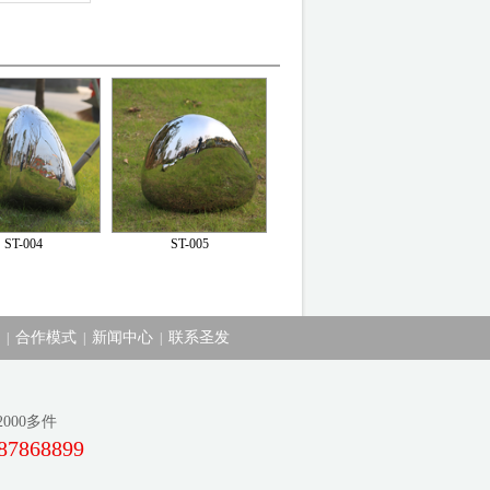
ST-004
ST-005
合作模式
新闻中心
联系圣发
|
|
|
00多件
87868899