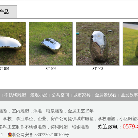
产品
ST-001
ST-002
ST-003
不锈钢雕塑
景观小品
公共空间
城市家具
金属景观石
圣发故事
|
|
|
|
|
|
雕塑，室内雕塑，浮雕，喷泉雕塑，金属工艺15年
府、学校、事业单位、企业、房产公司提供城市雕塑，学校雕塑，小区雕塑20
0579-
欢迎致电：
等多种工艺制作不锈钢雕塑，铸铜雕塑，锻铜雕塑
-1
浙公网安备 33072302100100号