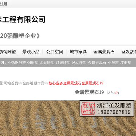
注册
锈钢雕塑
景观小品
公共空间
城市家具
金属景观石
圣发故
键词：
不锈钢雕塑
铜雕塑
水景雕塑
灯光雕塑
风动雕塑
金属景观石
小雕塑
浮雕塑
置
:
网站首页
>>
全部雕塑作品
>>
核心业务
金属景观石
金属景观石19
金属景观石19
(人气:
57
)