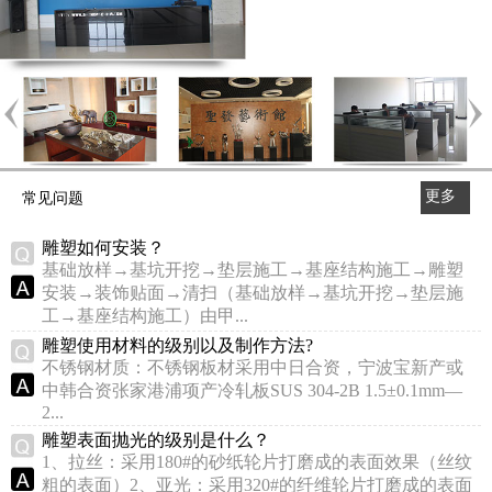
更多
常见问题
>>
雕塑如何安装？
基础放样→基坑开挖→垫层施工→基座结构施工→雕塑
安装→装饰贴面→清扫（基础放样→基坑开挖→垫层施
工→基座结构施工）由甲...
雕塑使用材料的级别以及制作方法?
不锈钢材质：不锈钢板材采用中日合资，宁波宝新产或
中韩合资张家港浦项产冷轧板SUS 304-2B 1.5±0.1mm—
2...
雕塑表面抛光的级别是什么？
1、拉丝：采用180#的砂纸轮片打磨成的表面效果（丝纹
粗的表面）2、亚光：采用320#的纤维轮片打磨成的表面