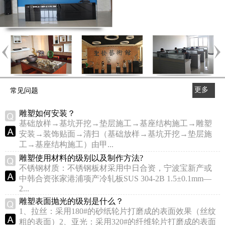
更多
常见问题
>>
雕塑如何安装？
基础放样→基坑开挖→垫层施工→基座结构施工→雕塑
安装→装饰贴面→清扫（基础放样→基坑开挖→垫层施
工→基座结构施工）由甲...
雕塑使用材料的级别以及制作方法?
不锈钢材质：不锈钢板材采用中日合资，宁波宝新产或
中韩合资张家港浦项产冷轧板SUS 304-2B 1.5±0.1mm—
2...
雕塑表面抛光的级别是什么？
1、拉丝：采用180#的砂纸轮片打磨成的表面效果（丝纹
粗的表面）2、亚光：采用320#的纤维轮片打磨成的表面