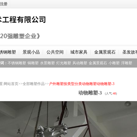
注册
锈钢雕塑
景观小品
公共空间
城市家具
金属景观石
圣发故
键词：
不锈钢雕塑
铜雕塑
水景雕塑
灯光雕塑
风动雕塑
金属景观石
小雕塑
浮雕塑
置
:
网站首页
>>
全部雕塑作品
>>
户外雕塑
按类型分类
动物雕塑
动物雕塑-3
动物雕塑-3
(人气:
48
)