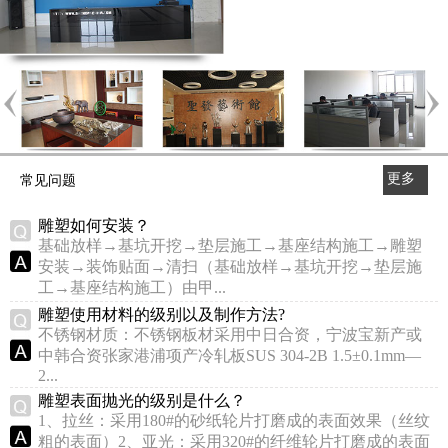
更多
常见问题
>>
雕塑如何安装？
基础放样→基坑开挖→垫层施工→基座结构施工→雕塑
安装→装饰贴面→清扫（基础放样→基坑开挖→垫层施
工→基座结构施工）由甲...
雕塑使用材料的级别以及制作方法?
不锈钢材质：不锈钢板材采用中日合资，宁波宝新产或
中韩合资张家港浦项产冷轧板SUS 304-2B 1.5±0.1mm—
2...
雕塑表面抛光的级别是什么？
1、拉丝：采用180#的砂纸轮片打磨成的表面效果（丝纹
粗的表面）2、亚光：采用320#的纤维轮片打磨成的表面