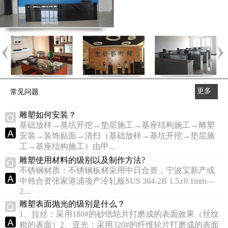
更多
常见问题
>>
雕塑如何安装？
基础放样→基坑开挖→垫层施工→基座结构施工→雕塑
安装→装饰贴面→清扫（基础放样→基坑开挖→垫层施
工→基座结构施工）由甲...
雕塑使用材料的级别以及制作方法?
不锈钢材质：不锈钢板材采用中日合资，宁波宝新产或
中韩合资张家港浦项产冷轧板SUS 304-2B 1.5±0.1mm—
2...
雕塑表面抛光的级别是什么？
1、拉丝：采用180#的砂纸轮片打磨成的表面效果（丝纹
粗的表面）2、亚光：采用320#的纤维轮片打磨成的表面