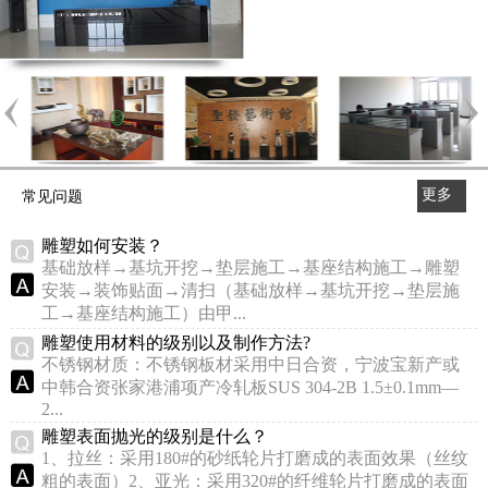
更多
常见问题
>>
雕塑如何安装？
基础放样→基坑开挖→垫层施工→基座结构施工→雕塑
安装→装饰贴面→清扫（基础放样→基坑开挖→垫层施
工→基座结构施工）由甲...
雕塑使用材料的级别以及制作方法?
不锈钢材质：不锈钢板材采用中日合资，宁波宝新产或
中韩合资张家港浦项产冷轧板SUS 304-2B 1.5±0.1mm—
2...
雕塑表面抛光的级别是什么？
1、拉丝：采用180#的砂纸轮片打磨成的表面效果（丝纹
粗的表面）2、亚光：采用320#的纤维轮片打磨成的表面