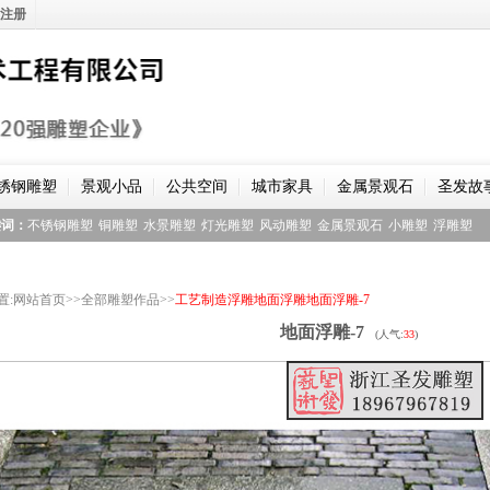
注册
锈钢雕塑
景观小品
公共空间
城市家具
金属景观石
圣发故
键词：
不锈钢雕塑
铜雕塑
水景雕塑
灯光雕塑
风动雕塑
金属景观石
小雕塑
浮雕塑
置
:
网站首页
>>
全部雕塑作品
>>
工艺制造
浮雕
地面浮雕
地面浮雕-7
地面浮雕-7
(人气:
33
)