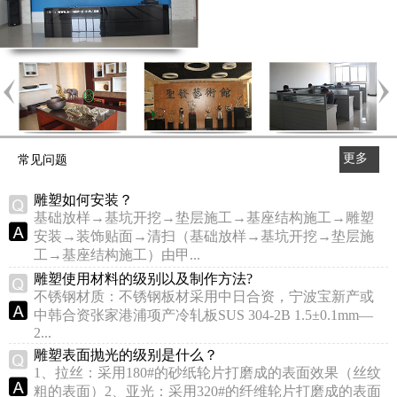
更多
常见问题
>>
雕塑如何安装？
基础放样→基坑开挖→垫层施工→基座结构施工→雕塑
安装→装饰贴面→清扫（基础放样→基坑开挖→垫层施
工→基座结构施工）由甲...
雕塑使用材料的级别以及制作方法?
不锈钢材质：不锈钢板材采用中日合资，宁波宝新产或
中韩合资张家港浦项产冷轧板SUS 304-2B 1.5±0.1mm—
2...
雕塑表面抛光的级别是什么？
1、拉丝：采用180#的砂纸轮片打磨成的表面效果（丝纹
粗的表面）2、亚光：采用320#的纤维轮片打磨成的表面