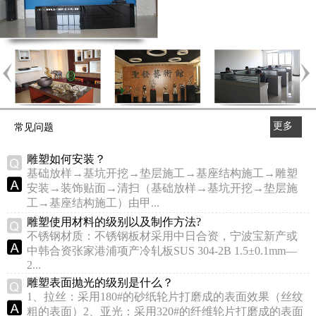
更多
常见问题
>>
雕塑如何安装？
基础放样→基坑开挖→垫层施工→基座结构施工→雕塑
安装→装饰贴面→清扫（基础放样→基坑开挖→垫层施
工→基座结构施工）由甲...
雕塑使用材料的级别以及制作方法?
不锈钢材质：不锈钢板材采用中日合资，宁波宝新产或
中韩合资张家港浦项产冷轧板SUS 304-2B 1.5±0.1mm—
2...
雕塑表面抛光的级别是什么？
1、拉丝：采用180#的砂纸轮片打磨成的表面效果（丝纹
粗的表面）2、亚光：采用320#的纤维轮片打磨成的表面