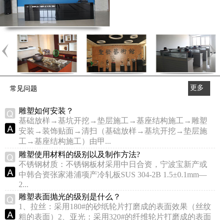
更多
常见问题
>>
雕塑如何安装？
基础放样→基坑开挖→垫层施工→基座结构施工→雕塑
安装→装饰贴面→清扫（基础放样→基坑开挖→垫层施
工→基座结构施工）由甲...
雕塑使用材料的级别以及制作方法?
不锈钢材质：不锈钢板材采用中日合资，宁波宝新产或
中韩合资张家港浦项产冷轧板SUS 304-2B 1.5±0.1mm—
2...
雕塑表面抛光的级别是什么？
1、拉丝：采用180#的砂纸轮片打磨成的表面效果（丝纹
粗的表面）2、亚光：采用320#的纤维轮片打磨成的表面