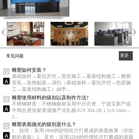
更多
常见问题
>>
雕塑如何安装？
基础放样→基坑开挖→垫层施工→基座结构施工→雕塑
安装→装饰贴面→清扫（基础放样→基坑开挖→垫层施
工→基座结构施工）由甲...
雕塑使用材料的级别以及制作方法?
不锈钢材质：不锈钢板材采用中日合资，宁波宝新产或
中韩合资张家港浦项产冷轧板SUS 304-2B 1.5±0.1mm—
2...
雕塑表面抛光的级别是什么？
1、拉丝：采用180#的砂纸轮片打磨成的表面效果（丝纹
粗的表面）2、亚光：采用320#的纤维轮片打磨成的表面