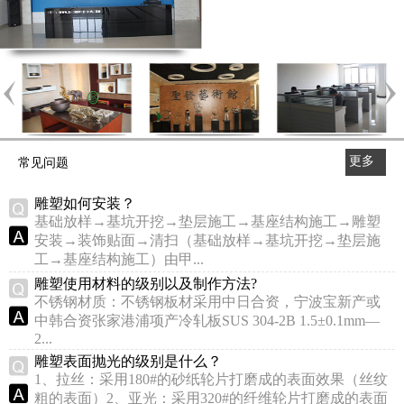
更多
常见问题
>>
雕塑如何安装？
基础放样→基坑开挖→垫层施工→基座结构施工→雕塑
安装→装饰贴面→清扫（基础放样→基坑开挖→垫层施
工→基座结构施工）由甲...
雕塑使用材料的级别以及制作方法?
不锈钢材质：不锈钢板材采用中日合资，宁波宝新产或
中韩合资张家港浦项产冷轧板SUS 304-2B 1.5±0.1mm—
2...
雕塑表面抛光的级别是什么？
1、拉丝：采用180#的砂纸轮片打磨成的表面效果（丝纹
粗的表面）2、亚光：采用320#的纤维轮片打磨成的表面