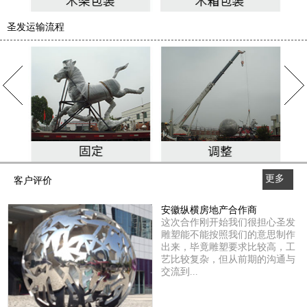
圣发运输流程
更多
客户评价
>>
安徽纵横房地产合作商
这次合作刚开始我们很担心圣发
雕塑能不能按照我们的意思制作
出来，毕竟雕塑要求比较高，工
艺比较复杂，但从前期的沟通与
交流到...