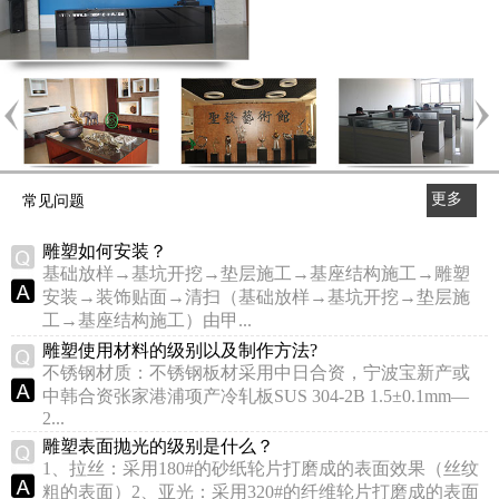
更多
常见问题
>>
雕塑如何安装？
基础放样→基坑开挖→垫层施工→基座结构施工→雕塑
安装→装饰贴面→清扫（基础放样→基坑开挖→垫层施
工→基座结构施工）由甲...
雕塑使用材料的级别以及制作方法?
不锈钢材质：不锈钢板材采用中日合资，宁波宝新产或
中韩合资张家港浦项产冷轧板SUS 304-2B 1.5±0.1mm—
2...
雕塑表面抛光的级别是什么？
1、拉丝：采用180#的砂纸轮片打磨成的表面效果（丝纹
粗的表面）2、亚光：采用320#的纤维轮片打磨成的表面