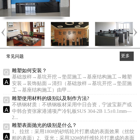
更多
常见问题
>>
雕塑如何安装？
基础放样→基坑开挖→垫层施工→基座结构施工→雕塑
安装→装饰贴面→清扫（基础放样→基坑开挖→垫层施
工→基座结构施工）由甲...
雕塑使用材料的级别以及制作方法?
不锈钢材质：不锈钢板材采用中日合资，宁波宝新产或
中韩合资张家港浦项产冷轧板SUS 304-2B 1.5±0.1mm—
2...
雕塑表面抛光的级别是什么？
1、拉丝：采用180#的砂纸轮片打磨成的表面效果（丝纹
粗的表面）2、亚光：采用320#的纤维轮片打磨成的表面