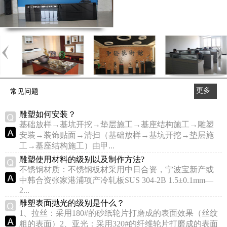
更多
常见问题
>>
雕塑如何安装？
基础放样→基坑开挖→垫层施工→基座结构施工→雕塑
安装→装饰贴面→清扫（基础放样→基坑开挖→垫层施
工→基座结构施工）由甲...
雕塑使用材料的级别以及制作方法?
不锈钢材质：不锈钢板材采用中日合资，宁波宝新产或
中韩合资张家港浦项产冷轧板SUS 304-2B 1.5±0.1mm—
2...
雕塑表面抛光的级别是什么？
1、拉丝：采用180#的砂纸轮片打磨成的表面效果（丝纹
粗的表面）2、亚光：采用320#的纤维轮片打磨成的表面