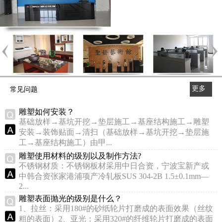
更多
常见问题
>>
雕塑如何安装？
基础放样→基坑开挖→垫层施工→基座结构施工→雕塑
安装→装饰贴面→清扫（基础放样→基坑开挖→垫层施
工→基座结构施工）由甲...
雕塑使用材料的级别以及制作方法?
不锈钢材质：不锈钢板材采用中日合资，宁波宝新产或
中韩合资张家港浦项产冷轧板SUS 304-2B 1.5±0.1mm—
2...
雕塑表面抛光的级别是什么？
1、拉丝：采用180#的砂纸轮片打磨成的表面效果（丝纹
粗的表面）2、亚光：采用320#的纤维轮片打磨成的表面