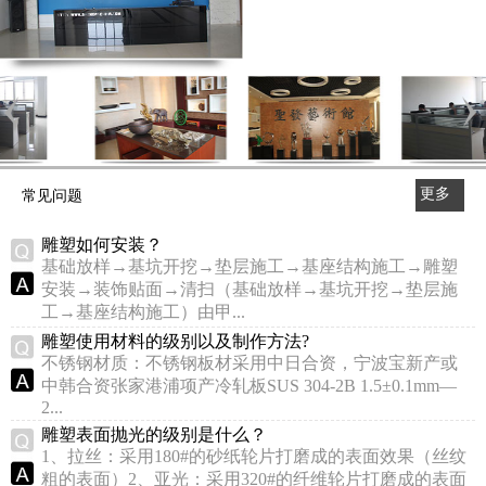
更多
常见问题
>>
雕塑如何安装？
基础放样→基坑开挖→垫层施工→基座结构施工→雕塑
安装→装饰贴面→清扫（基础放样→基坑开挖→垫层施
工→基座结构施工）由甲...
雕塑使用材料的级别以及制作方法?
不锈钢材质：不锈钢板材采用中日合资，宁波宝新产或
中韩合资张家港浦项产冷轧板SUS 304-2B 1.5±0.1mm—
2...
雕塑表面抛光的级别是什么？
1、拉丝：采用180#的砂纸轮片打磨成的表面效果（丝纹
粗的表面）2、亚光：采用320#的纤维轮片打磨成的表面