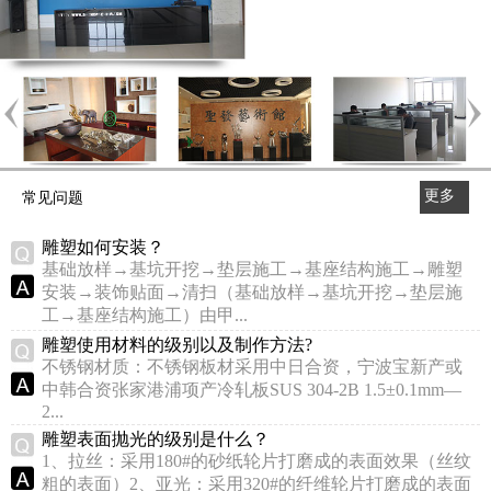
更多
常见问题
>>
雕塑如何安装？
基础放样→基坑开挖→垫层施工→基座结构施工→雕塑
安装→装饰贴面→清扫（基础放样→基坑开挖→垫层施
工→基座结构施工）由甲...
雕塑使用材料的级别以及制作方法?
不锈钢材质：不锈钢板材采用中日合资，宁波宝新产或
中韩合资张家港浦项产冷轧板SUS 304-2B 1.5±0.1mm—
2...
雕塑表面抛光的级别是什么？
1、拉丝：采用180#的砂纸轮片打磨成的表面效果（丝纹
粗的表面）2、亚光：采用320#的纤维轮片打磨成的表面