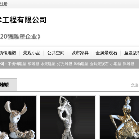
注册
锈钢雕塑
景观小品
公共空间
城市家具
金属景观石
圣发故
键词：
不锈钢雕塑
铜雕塑
水景雕塑
灯光雕塑
风动雕塑
金属景观石
小雕塑
浮雕塑
雕塑
您当