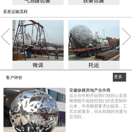
圣发运输流程
更多
客户评价
>>
安徽纵横房地产合作商
这次合作刚开始我们很担心圣发
雕塑能不能按照我们的意思制作
出来，毕竟雕塑要求比较高，工
艺比较复杂，但从前期的沟通与
交流到...