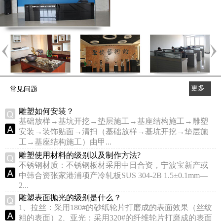
更多
常见问题
>>
雕塑如何安装？
基础放样→基坑开挖→垫层施工→基座结构施工→雕塑
安装→装饰贴面→清扫（基础放样→基坑开挖→垫层施
工→基座结构施工）由甲...
雕塑使用材料的级别以及制作方法?
不锈钢材质：不锈钢板材采用中日合资，宁波宝新产或
中韩合资张家港浦项产冷轧板SUS 304-2B 1.5±0.1mm—
2...
雕塑表面抛光的级别是什么？
1、拉丝：采用180#的砂纸轮片打磨成的表面效果（丝纹
粗的表面）2、亚光：采用320#的纤维轮片打磨成的表面