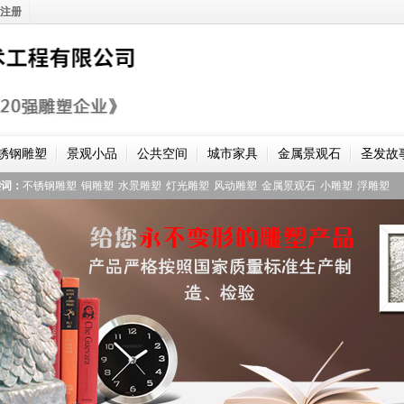
注册
锈钢雕塑
景观小品
公共空间
城市家具
金属景观石
圣发故
键词：
不锈钢雕塑
铜雕塑
水景雕塑
灯光雕塑
风动雕塑
金属景观石
小雕塑
浮雕塑