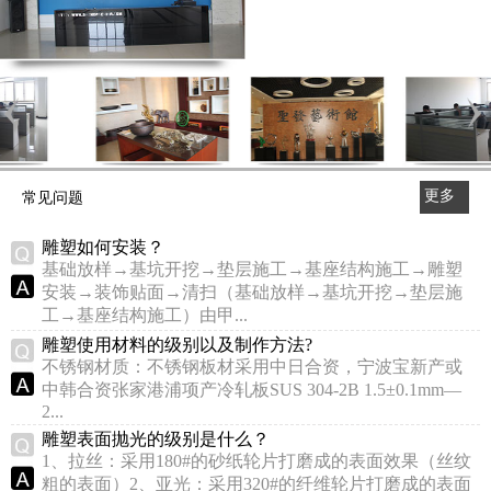
更多
常见问题
>>
雕塑如何安装？
基础放样→基坑开挖→垫层施工→基座结构施工→雕塑
安装→装饰贴面→清扫（基础放样→基坑开挖→垫层施
工→基座结构施工）由甲...
雕塑使用材料的级别以及制作方法?
不锈钢材质：不锈钢板材采用中日合资，宁波宝新产或
中韩合资张家港浦项产冷轧板SUS 304-2B 1.5±0.1mm—
2...
雕塑表面抛光的级别是什么？
1、拉丝：采用180#的砂纸轮片打磨成的表面效果（丝纹
粗的表面）2、亚光：采用320#的纤维轮片打磨成的表面