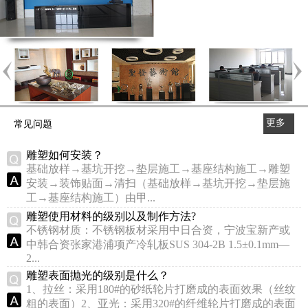
更多
常见问题
>>
雕塑如何安装？
基础放样→基坑开挖→垫层施工→基座结构施工→雕塑
安装→装饰贴面→清扫（基础放样→基坑开挖→垫层施
工→基座结构施工）由甲...
雕塑使用材料的级别以及制作方法?
不锈钢材质：不锈钢板材采用中日合资，宁波宝新产或
中韩合资张家港浦项产冷轧板SUS 304-2B 1.5±0.1mm—
2...
雕塑表面抛光的级别是什么？
1、拉丝：采用180#的砂纸轮片打磨成的表面效果（丝纹
粗的表面）2、亚光：采用320#的纤维轮片打磨成的表面