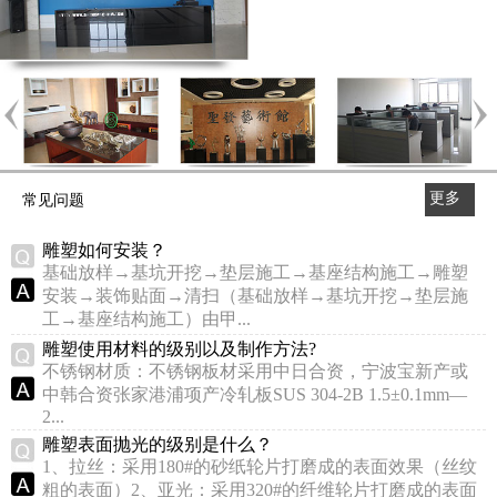
更多
常见问题
>>
雕塑如何安装？
基础放样→基坑开挖→垫层施工→基座结构施工→雕塑
安装→装饰贴面→清扫（基础放样→基坑开挖→垫层施
工→基座结构施工）由甲...
雕塑使用材料的级别以及制作方法?
不锈钢材质：不锈钢板材采用中日合资，宁波宝新产或
中韩合资张家港浦项产冷轧板SUS 304-2B 1.5±0.1mm—
2...
雕塑表面抛光的级别是什么？
1、拉丝：采用180#的砂纸轮片打磨成的表面效果（丝纹
粗的表面）2、亚光：采用320#的纤维轮片打磨成的表面