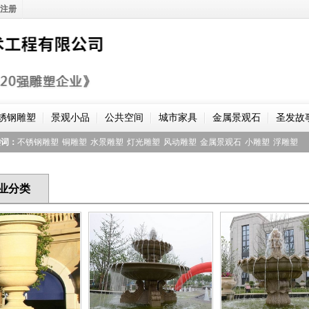
注册
锈钢雕塑
景观小品
公共空间
城市家具
金属景观石
圣发故
键词：
不锈钢雕塑
铜雕塑
水景雕塑
灯光雕塑
风动雕塑
金属景观石
小雕塑
浮雕塑
业分类