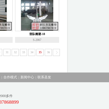
部队雕塑-18
S-2067
0
31
32
33
34
35
36
合作模式
新闻中心
联系圣发
|
|
|
00多件
87868899