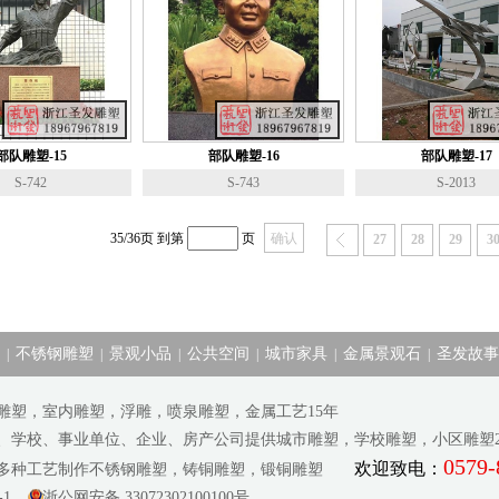
部队雕塑-15
部队雕塑-16
部队雕塑-17
S-742
S-743
S-2013
35/36
页 到第
页
27
28
29
3
不锈钢雕塑
景观小品
公共空间
城市家具
金属景观石
圣发故事
|
|
|
|
|
|
雕塑，室内雕塑，浮雕，喷泉雕塑，金属工艺15年
府、学校、事业单位、企业、房产公司提供城市雕塑，学校雕塑，小区雕塑20
0579-
欢迎致电：
等多种工艺制作不锈钢雕塑，铸铜雕塑，锻铜雕塑
-1
浙公网安备 33072302100100号