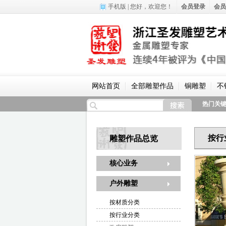
手机版
| 您好，
欢迎您！
会员登录
会员
网站首页
全部雕塑作品
铜雕塑
不
热门关
按行
雕塑作品总览
核心业务
户外雕塑
按材质分类
按行业分类