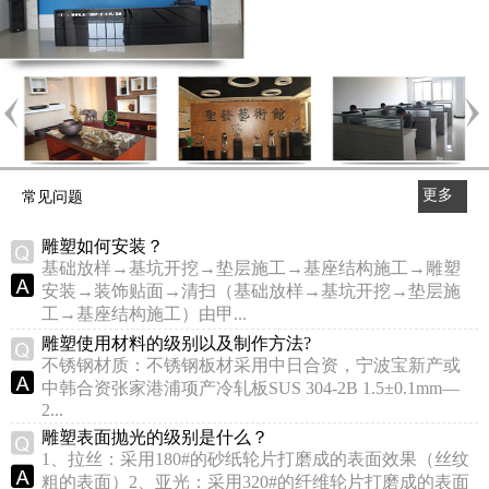
更多
常见问题
>>
雕塑如何安装？
基础放样→基坑开挖→垫层施工→基座结构施工→雕塑
安装→装饰贴面→清扫（基础放样→基坑开挖→垫层施
工→基座结构施工）由甲...
雕塑使用材料的级别以及制作方法?
不锈钢材质：不锈钢板材采用中日合资，宁波宝新产或
中韩合资张家港浦项产冷轧板SUS 304-2B 1.5±0.1mm—
2...
雕塑表面抛光的级别是什么？
1、拉丝：采用180#的砂纸轮片打磨成的表面效果（丝纹
粗的表面）2、亚光：采用320#的纤维轮片打磨成的表面