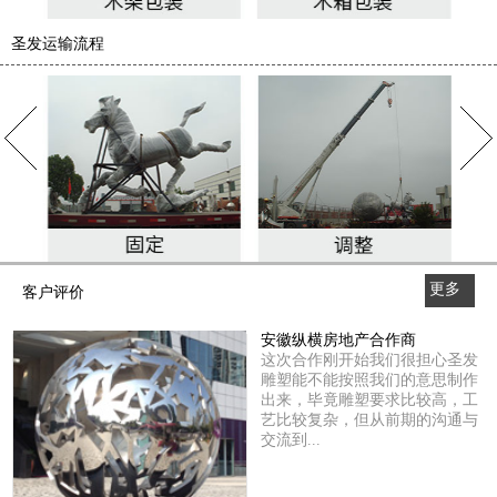
圣发运输流程
更多
客户评价
>>
安徽纵横房地产合作商
这次合作刚开始我们很担心圣发
雕塑能不能按照我们的意思制作
出来，毕竟雕塑要求比较高，工
艺比较复杂，但从前期的沟通与
交流到...