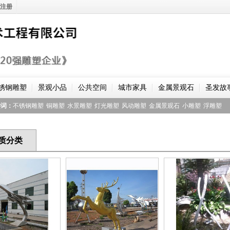
注册
锈钢雕塑
景观小品
公共空间
城市家具
金属景观石
圣发故
键词：
不锈钢雕塑
铜雕塑
水景雕塑
灯光雕塑
风动雕塑
金属景观石
小雕塑
浮雕塑
质分类