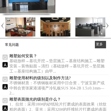
更多
常见问题
>>
雕塑如何安装？
基础放样→基坑开挖→垫层施工→基座结构施工→雕塑
安装→装饰贴面→清扫（基础放样→基坑开挖→垫层施
工→基座结构施工）由甲...
雕塑使用材料的级别以及制作方法?
不锈钢材质：不锈钢板材采用中日合资，宁波宝新产或
中韩合资张家港浦项产冷轧板SUS 304-2B 1.5±0.1mm—
2...
雕塑表面抛光的级别是什么？
1、拉丝：采用180#的砂纸轮片打磨成的表面效果（丝纹
粗的表面）2、亚光：采用320#的纤维轮片打磨成的表面