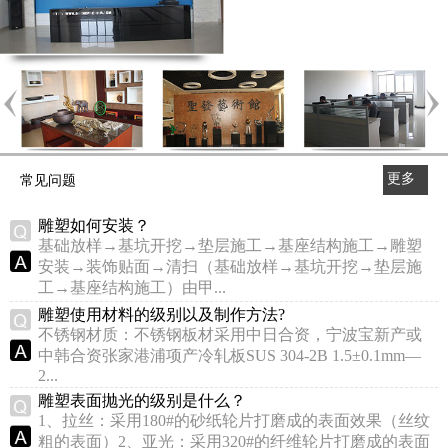
更多
常见问题
>>
雕塑如何安装？
基础放样→基坑开挖→垫层施工→基座结构施工→雕塑
安装→装饰贴面→清扫（基础放样→基坑开挖→垫层施
工→基座结构施工）由甲...
雕塑使用材料的级别以及制作方法?
不锈钢材质：不锈钢板材采用中日合资，宁波宝新产或
中韩合资张家港浦项产冷轧板SUS 304-2B 1.5±0.1mm—
2...
雕塑表面抛光的级别是什么？
1、拉丝：采用180#的砂纸轮片打磨成的表面效果（丝纹
粗的表面）2、亚光：采用320#的纤维轮片打磨成的表面