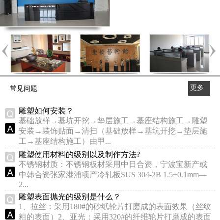
更多
常见问题
>>
雕塑如何安装？
基础放样→基坑开挖→垫层施工→基座结构施工→雕塑
安装→装饰贴面→清扫（基础放样→基坑开挖→垫层施
工→基座结构施工）由甲...
雕塑使用材料的级别以及制作方法?
不锈钢材质：不锈钢板材采用中日合资，宁波宝新产或
中韩合资张家港浦项产冷轧板SUS 304-2B 1.5±0.1mm—
2...
雕塑表面抛光的级别是什么？
1、拉丝：采用180#的砂纸轮片打磨成的表面效果（丝纹
粗的表面）2、亚光：采用320#的纤维轮片打磨成的表面