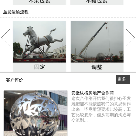
圣发运输流程
更多
客户评价
>>
安徽纵横房地产合作商
这次合作刚开始我们很担心圣发
雕塑能不能按照我们的意思制作
出来，毕竟雕塑要求比较高，工
艺比较复杂，但从前期的沟通与
交流到...