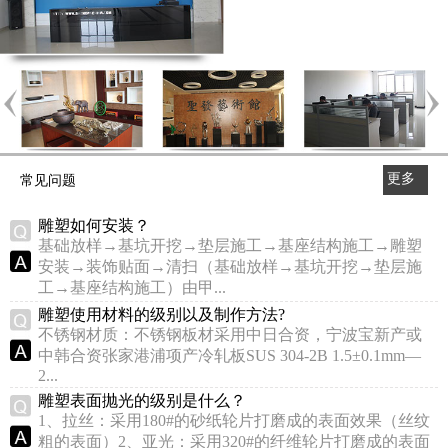
更多
常见问题
>>
雕塑如何安装？
基础放样→基坑开挖→垫层施工→基座结构施工→雕塑
安装→装饰贴面→清扫（基础放样→基坑开挖→垫层施
工→基座结构施工）由甲...
雕塑使用材料的级别以及制作方法?
不锈钢材质：不锈钢板材采用中日合资，宁波宝新产或
中韩合资张家港浦项产冷轧板SUS 304-2B 1.5±0.1mm—
2...
雕塑表面抛光的级别是什么？
1、拉丝：采用180#的砂纸轮片打磨成的表面效果（丝纹
粗的表面）2、亚光：采用320#的纤维轮片打磨成的表面