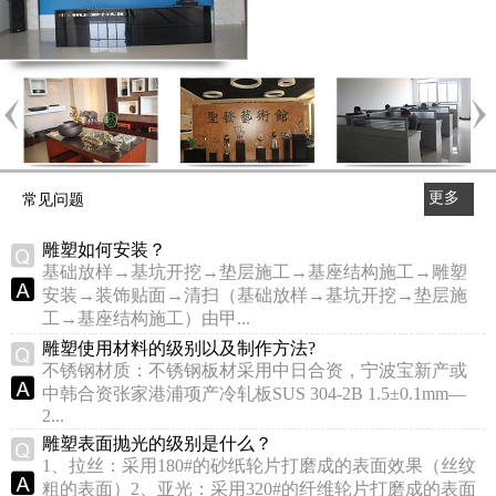
更多
常见问题
>>
雕塑如何安装？
基础放样→基坑开挖→垫层施工→基座结构施工→雕塑
安装→装饰贴面→清扫（基础放样→基坑开挖→垫层施
工→基座结构施工）由甲...
雕塑使用材料的级别以及制作方法?
不锈钢材质：不锈钢板材采用中日合资，宁波宝新产或
中韩合资张家港浦项产冷轧板SUS 304-2B 1.5±0.1mm—
2...
雕塑表面抛光的级别是什么？
1、拉丝：采用180#的砂纸轮片打磨成的表面效果（丝纹
粗的表面）2、亚光：采用320#的纤维轮片打磨成的表面