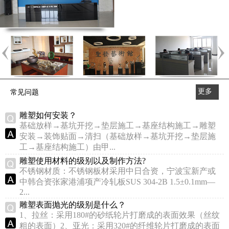
更多
常见问题
>>
雕塑如何安装？
基础放样→基坑开挖→垫层施工→基座结构施工→雕塑
安装→装饰贴面→清扫（基础放样→基坑开挖→垫层施
工→基座结构施工）由甲...
雕塑使用材料的级别以及制作方法?
不锈钢材质：不锈钢板材采用中日合资，宁波宝新产或
中韩合资张家港浦项产冷轧板SUS 304-2B 1.5±0.1mm—
2...
雕塑表面抛光的级别是什么？
1、拉丝：采用180#的砂纸轮片打磨成的表面效果（丝纹
粗的表面）2、亚光：采用320#的纤维轮片打磨成的表面